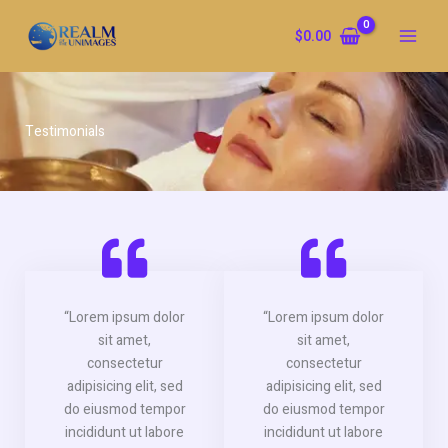
Skip
to
$
0.00
content
Testimonials
“Lorem ipsum dolor
“Lorem ipsum dolor
sit amet,
sit amet,
consectetur
consectetur
adipisicing elit, sed
adipisicing elit, sed
do eiusmod tempor
do eiusmod tempor
incididunt ut labore
incididunt ut labore