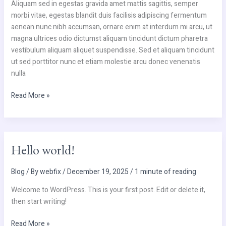
Aliquam sed in egestas gravida amet mattis sagittis, semper
morbi vitae, egestas blandit duis facilisis adipiscing fermentum
aenean nunc nibh accumsan, ornare enim at interdum mi arcu, ut
magna ultrices odio dictumst aliquam tincidunt dictum pharetra
vestibulum aliquam aliquet suspendisse. Sed et aliquam tincidunt
ut sed porttitor nunc et etiam molestie arcu donec venenatis
nulla
Read More »
Hello
Hello world!
world!
Blog
/ By
webfix
/
December 19, 2025
/
1 minute of reading
Welcome to WordPress. This is your first post. Edit or delete it,
then start writing!
Read More »