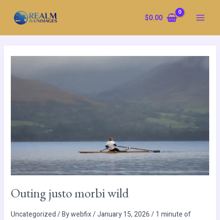
Skip
to
$
0.00
content
Outing
justo
morbi
wild
Outing justo morbi wild
Uncategorized
/ By
webfix
/
January 15, 2026
/
1 minute of