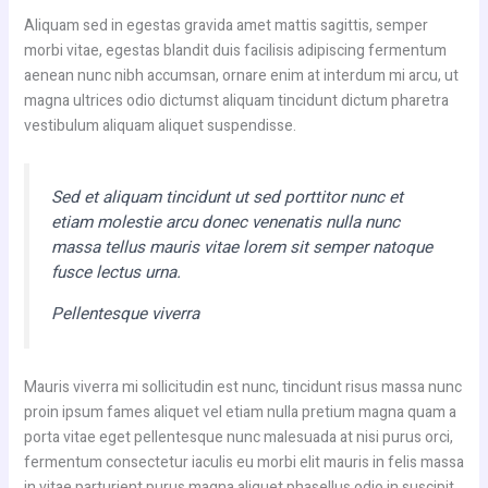
Aliquam sed in egestas gravida amet mattis sagittis, semper
morbi vitae, egestas blandit duis facilisis adipiscing fermentum
aenean nunc nibh accumsan, ornare enim at interdum mi arcu, ut
magna ultrices odio dictumst aliquam tincidunt dictum pharetra
vestibulum aliquam aliquet suspendisse.
Sed et aliquam tincidunt ut sed porttitor nunc et
etiam molestie arcu donec venenatis nulla nunc
massa tellus mauris vitae lorem sit semper natoque
fusce lectus urna.
Pellentesque viverra
Mauris viverra mi sollicitudin est nunc, tincidunt risus massa nunc
proin ipsum fames aliquet vel etiam nulla pretium magna quam a
porta vitae eget pellentesque nunc malesuada at nisi purus orci,
fermentum consectetur iaculis eu morbi elit mauris in felis massa
in vitae parturient purus magna aliquet phasellus odio in suscipit