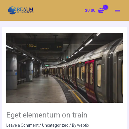
Skip
to
$
0.00
content
Eget elementum on train
Leave a Comment
/
Uncategorized
/ By
webfix